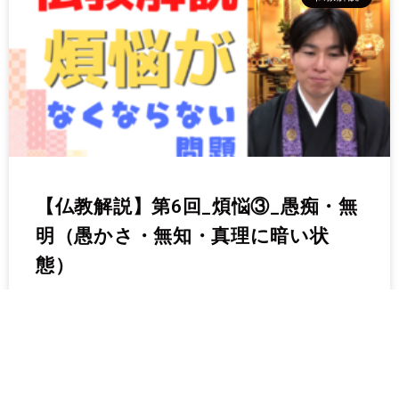
【仏教解説】第6回_煩悩③_愚痴・無
明（愚かさ・無知・真理に暗い状
態）
続きを読む »
2021年12月11日