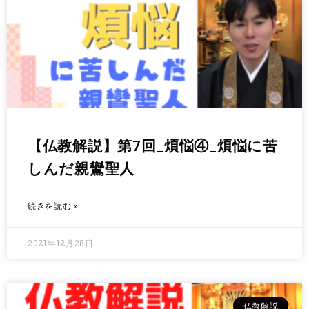
【仏教解説】第7回_煩悩④_煩悩に苦
しんだ親鸞聖人
続きを読む »
2021年12月28日
仏教解説