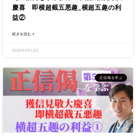
慶喜 即横超截五悪趣_横超五趣の利
益②
続きを読む »
2026年6月12日
正信偈を学ぶ