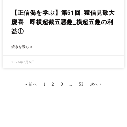
【正信偈を学ぶ】第51回_獲信見敬大
慶喜 即横超截五悪趣_横超五趣の利
益①
続きを読む »
2026年6月5日
« 前へ
1
2
3
…
53
次へ »
カテゴリ