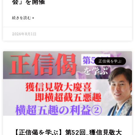
会」を開催
続きを読む »
2026年8月1日
正信偈を学ぶ
【正信偈を学ぶ】第52回_獲信見敬大