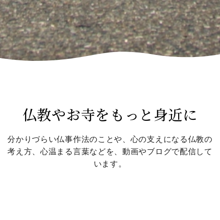
仏教やお寺をもっと身近に
分かりづらい仏事作法のことや、心の支えになる仏教の
考え方、心温まる言葉などを、動画やブログで配信して
います。