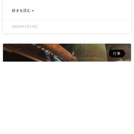
続きを読む »
2026年1月10日
行事
12月31日（水）「除夜の鐘つき」を