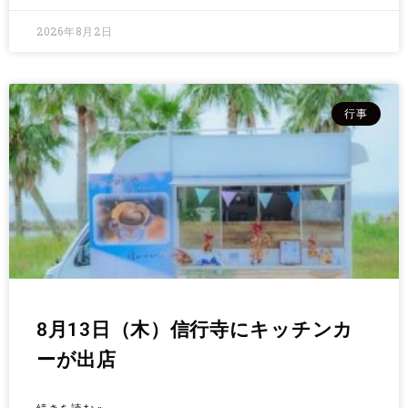
2026年8月2日
行事
8月13日（木）信行寺にキッチンカ
ーが出店