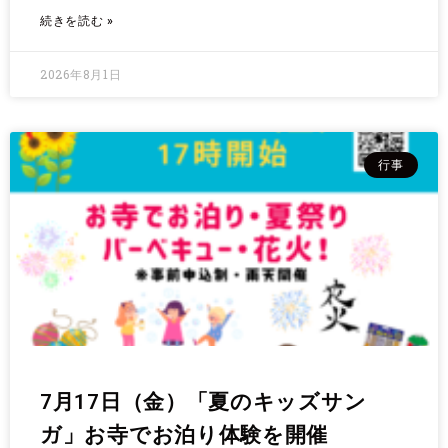
続きを読む »
2026年8月1日
行事
7月17日（金）「夏のキッズサン
ガ」お寺でお泊り体験を開催