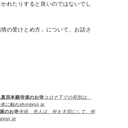
おかれたりすると良いのではないでし
感情の受けとめ方」について、お話さ
土真宗本願寺派のお寺
コロナ下での死別は、
身体に触れ
shingyoji.jp
寺派のお寺
先祖、先人は、何を大切にして、何
gyoji.jp