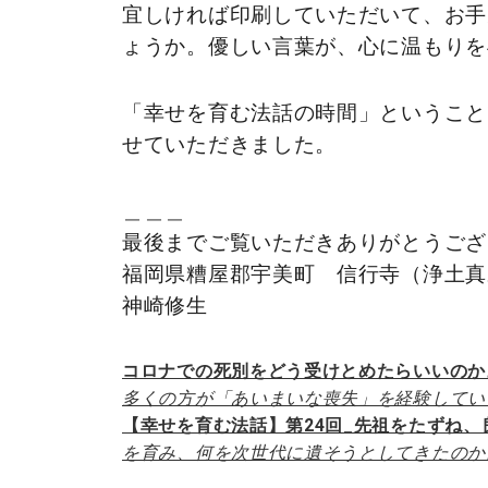
宜しければ印刷していただいて、お手
ょうか。優しい言葉が、心に温もりを
「幸せを育む法話の時間」ということ
せていただきました。
＿＿＿
最後までご覧いただきありがとうござ
福岡県糟屋郡宇美町 信行寺（浄土真
神崎修生
コロナでの死別をどう受けとめたらいいのか。
多くの方が「あいまいな喪失」を経験してい
【幸せを育む法話】第24回_先祖をたずね、
を育み、何を次世代に遺そうとしてきたのか
＿＿＿