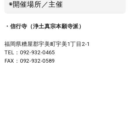
◉開催場所／主催
・信行寺（浄土真宗本願寺派）
福岡県糟屋郡宇美町宇美1丁目2-1
TEL：092-932-0465
FAX：092-932-0589
※駐車場20台程度（当日は、信行寺斜め前にあ
る駐車場に駐車ください）
※JR宇美駅から徒歩約7分
◉持ち物