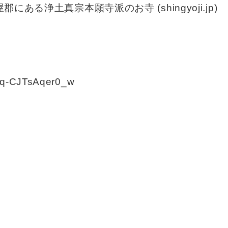
ある浄土真宗本願寺派のお寺 (shingyoji.jp)
qq-CJTsAqer0_w