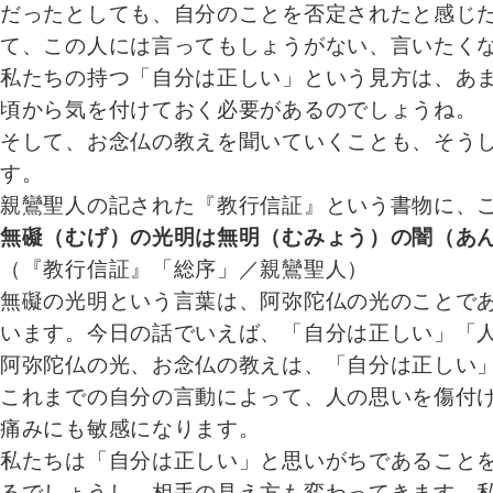
だったとしても、自分のことを否定されたと感じ
て、この人には言ってもしょうがない、言いたく
私たちの持つ「自分は正しい」という見方は、あ
頃から気を付けておく必要があるのでしょうね。
そして、お念仏の教えを聞いていくことも、そう
す。
親鸞聖人の記された『教行信証』という書物に、
無礙（むげ）の光明は無明（むみょう）の闇（あ
（『教行信証』「総序」／親鸞聖人）
無礙の光明という言葉は、阿弥陀仏の光のことで
います。今日の話でいえば、「自分は正しい」「
阿弥陀仏の光、お念仏の教えは、「自分は正しい
これまでの自分の言動によって、人の思いを傷付
痛みにも敏感になります。
私たちは「自分は正しい」と思いがちであること
るでしょうし、相手の見え方も変わってきます。