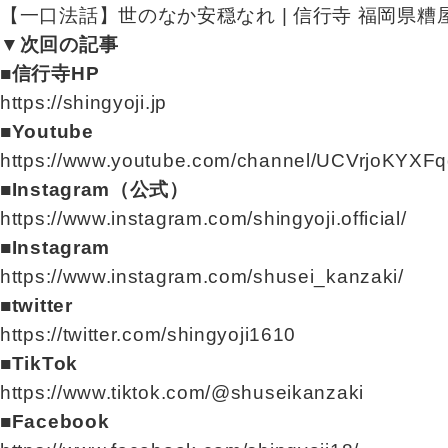
【一口法話】世のなか安穏なれ | 信行寺 福岡県糟屋郡に
▼次回の記事
■信行寺HP
https://shingyoji.jp
■Youtube
https://www.youtube.com/channel/UCVrjoKYXF
■Instagram（公式）
https://www.instagram.com/shingyoji.official/
■Instagram
https://www.instagram.com/shusei_kanzaki/
■twitter
https://twitter.com/shingyoji1610
■TikTok
https://www.tiktok.com/@shuseikanzaki
■Facebook