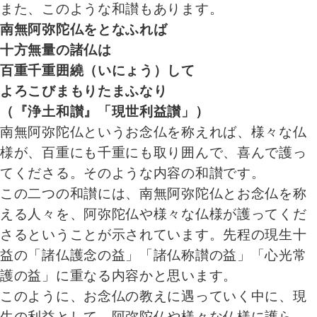
また、このような和讃もあります。
南無阿弥陀仏をとなふれば
十方無量の諸仏は
百重千重囲繞（いにょう）して
よろこびまもりたまふなり
（『浄土和讃』「現世利益讃」）
南無阿弥陀仏というお念仏を称えれば、様々な仏
様が、百重にも千重にも取り囲んで、喜んで護っ
てくださる。そのような内容の和讃です。
この二つの和讃には、南無阿弥陀仏とお念仏を称
える人々を、阿弥陀仏や様々な仏様が護ってくだ
さるということが示されています。先程の現生十
益の「諸仏護念の益」「諸仏称讃の益」「心光常
護の益」に重なる内容かと思います。
このように、お念仏の教えに遇っていく中に、現
生の利益として、阿弥陀仏や様々な仏様に護ら