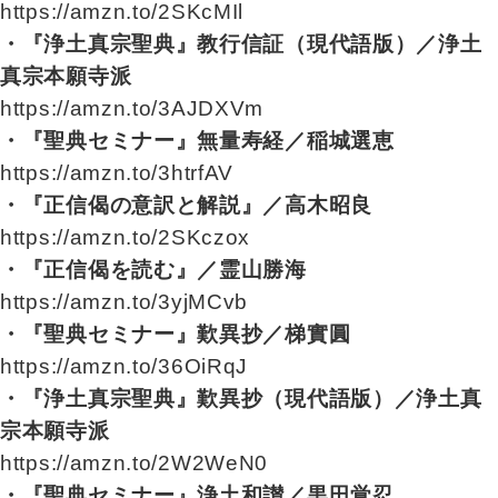
https://amzn.to/2SKcMIl
・『浄土真宗聖典』教行信証（現代語版）／浄土
真宗本願寺派
https://amzn.to/3AJDXVm
・『聖典セミナー』無量寿経／稲城選恵
https://amzn.to/3htrfAV
・『正信偈の意訳と解説』／高木昭良
https://amzn.to/2SKczox
・『正信偈を読む』／霊山勝海
https://amzn.to/3yjMCvb
・『聖典セミナー』歎異抄／梯實圓
https://amzn.to/36OiRqJ
・『浄土真宗聖典』歎異抄（現代語版）／浄土真
宗本願寺派
https://amzn.to/2W2WeN0
・『聖典セミナー』浄土和讃／黒田覚忍