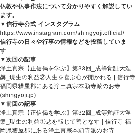
仏教や仏事作法について分かりやすく解説してい
ます。
▼信行寺公式 インスタグラム
https://www.instagram.com/shingyoji.official/
信行寺の日々や行事の情報などを投稿していま
す。
▼次回の記事
浄土真宗【正信偈を学ぶ】第33回_成等覚証大涅
槃_現生の利益②人生を喜ぶ心が開かれる | 信行寺
福岡県糟屋郡にある浄土真宗本願寺派のお寺
(shingyoji.jp)
▼前回の記事
浄土真宗【正信偈を学ぶ】第32回_成等覚証大涅
槃_現生の利益①悪を転じて善となす | 信行寺 福
岡県糟屋郡にある浄土真宗本願寺派のお寺