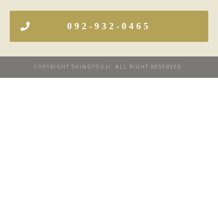
092-932-0465
COPYRIGHT SHINGYOUJI. ALL RIGHT RESERVED.