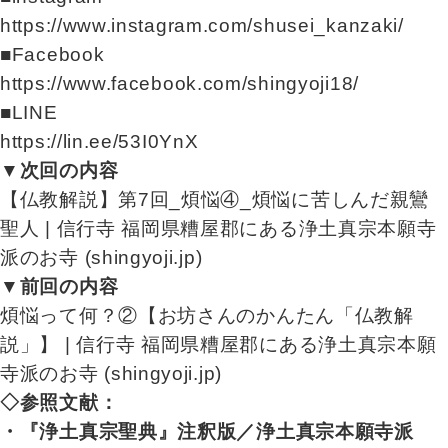
https://www.instagram.com/shusei_kanzaki/
■Facebook
https://www.facebook.com/shingyoji18/
■LINE
https://lin.ee/53I0YnX
▼次回の内容
【仏教解説】第7回_煩悩④_煩悩に苦しんだ親鸞
聖人 | 信行寺 福岡県糟屋郡にある浄土真宗本願寺
派のお寺 (shingyoji.jp)
▼前回の内容
煩悩って何？②【お坊さんのかんたん「仏教解
説」】 | 信行寺 福岡県糟屋郡にある浄土真宗本願
寺派のお寺 (shingyoji.jp)
◇参照文献：
・『浄土真宗聖典』注釈版／浄土真宗本願寺派