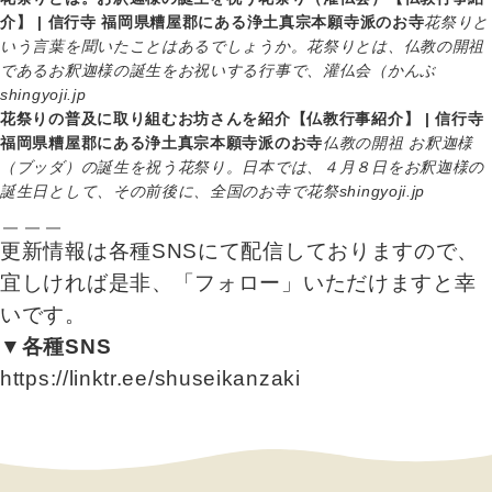
介】 | 信行寺 福岡県糟屋郡にある浄土真宗本願寺派のお寺
花祭りと
いう言葉を聞いたことはあるでしょうか。花祭りとは、仏教の開祖
であるお釈迦様の誕生をお祝いする行事で、灌仏会（かんぶ
shingyoji.jp
花祭りの普及に取り組むお坊さんを紹介【仏教行事紹介】 | 信行寺
福岡県糟屋郡にある浄土真宗本願寺派のお寺
仏教の開祖 お釈迦様
（ブッダ）の誕生を祝う花祭り。日本では、４月８日をお釈迦様の
誕生日として、その前後に、全国のお寺で花祭
shingyoji.jp
＿＿＿
更新情報は各種SNSにて配信しておりますので、
宜しければ是非、「フォロー」いただけますと幸
いです。
▼各種SNS
https://linktr.ee/shuseikanzaki