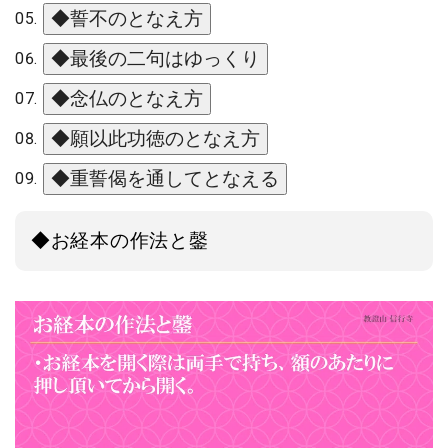
◆誓不のとなえ方
◆最後の二句はゆっくり
◆念仏のとなえ方
◆願以此功徳のとなえ方
◆重誓偈を通してとなえる
◆お経本の作法と鏧