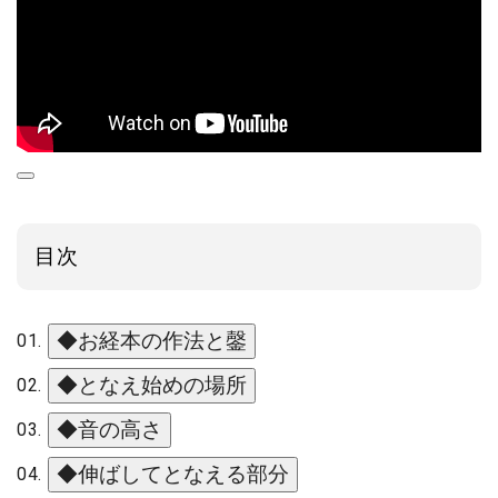
目次
◆お経本の作法と鏧
◆となえ始めの場所
◆音の高さ
◆伸ばしてとなえる部分