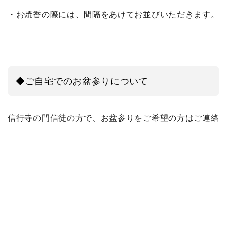
・お焼香の際には、間隔をあけてお並びいただきます。
◆ご自宅でのお盆参りについて
信行寺の門信徒の方で、お盆参りをご希望の方はご連絡
ください。
7月下旬から8月12日までの間で、お参りをさせていた
だきます。
（8月13日～15日は、盂蘭盆会や初盆参りをおこなって
おりますのでご了承ください）