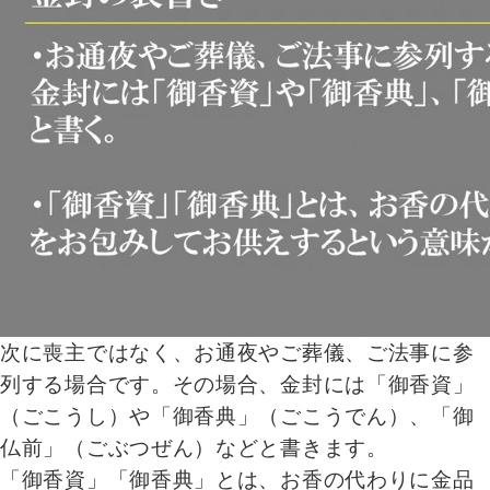
次に喪主ではなく、お通夜やご葬儀、ご法事に参
列する場合です。その場合、金封には「御香資」
（ごこうし）や「御香典」（ごこうでん）、「御
仏前」（ごぶつぜん）などと書きます。
「御香資」「御香典」とは、お香の代わりに金品