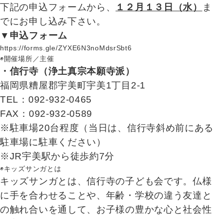
下記の申込フォームから、
１２月１３日（水）
ま
でにお申し込み下さい。
▼申込フォーム
https://forms.gle/ZYXE6N3noMdsrSbt6
◉開催場所／主催
・信行寺（浄土真宗本願寺派）
福岡県糟屋郡宇美町宇美1丁目2-1
TEL：092-932-0465
FAX：092-932-0589
※駐車場20台程度（当日は、信行寺斜め前にある
駐車場に駐車ください）
※JR宇美駅から徒歩約7分
◉キッズサンガとは
キッズサンガとは、信行寺の子ども会です。仏様
に手を合わせることや、年齢・学校の違う友達と
の触れ合いを通して、お子様の豊かな心と社会性