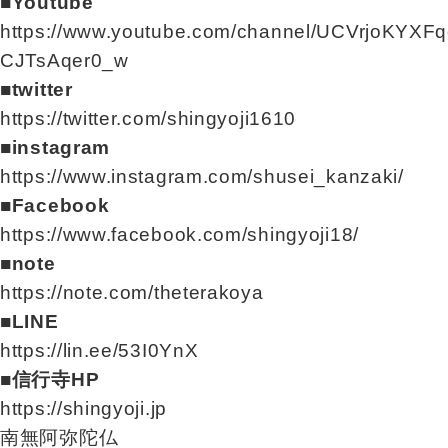
■Youtube
https://www.youtube.com/channel/UCVrjoKYXFq
CJTsAqer0_w
■twitter
https://twitter.com/shingyoji1610
■instagram
https://www.instagram.com/shusei_kanzaki/
■Facebook
https://www.facebook.com/shingyoji18/
■note
https://note.com/theterakoya
■LINE
https://lin.ee/53I0YnX
■信行寺HP
https://shingyoji.jp
南無阿弥陀仏