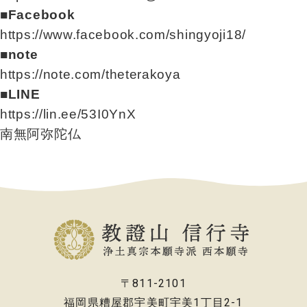
■Facebook
https://www.facebook.com/shingyoji18/
■note
https://note.com/theterakoya
■LINE
https://lin.ee/53I0YnX
南無阿弥陀仏
〒811-2101
福岡県糟屋郡宇美町宇美1丁目2-1