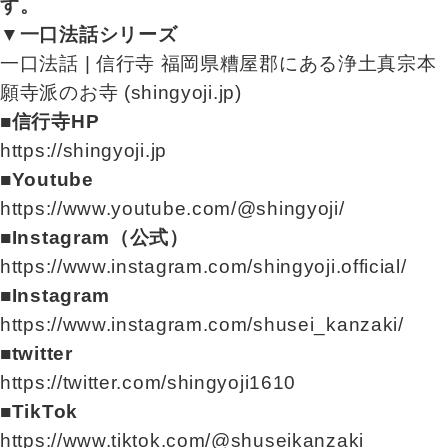
す。
▼一口法話シリーズ
一口法話 | 信行寺 福岡県糟屋郡にある浄土真宗本
願寺派のお寺 (shingyoji.jp)
■信行寺HP
https://shingyoji.jp
■Youtube
https://www.youtube.com/@shingyoji/
■Instagram（公式）
https://www.instagram.com/shingyoji.official/
■Instagram
https://www.instagram.com/shusei_kanzaki/
■twitter
https://twitter.com/shingyoji1610
■TikTok
https://www.tiktok.com/@shuseikanzaki