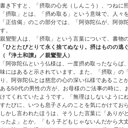
書き下すと、「摂取の心光（しんこう）、つねに
「摂取」とは、「摂め取る」という意味で、人々
「正信偈」のこの部分では、「阿弥陀仏が、阿弥
す。
親鸞聖人は、「摂取」という言葉について、書物
「ひとたびとりて永く捨てぬなり。摂はものの逃
（『浄土和讃』／親鸞聖人）
「阿弥陀仏という仏様は、一度摂め取ったならば
味にはあると示されています。また、「摂取」の
り、阿弥陀仏とは慈悲の心の深い仏様であること
ある50代の男性の方が、お母様のご法事の時に、
けてくれていたようです。「無理はしないように
すたびに、いつも息子さんのことを気にかけてお
しかし言われたほうは、そうした言葉に「ありがと
ったよ」とか、「もう子どもじゃないんだから大