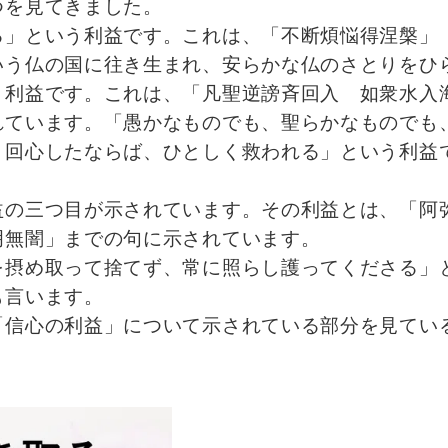
つを見てきました。
る」という利益です。これは、「不断煩悩得涅槃」
いう仏の国に往き生まれ、安らかな仏のさとりをひ
う利益です。これは、「凡聖逆謗斉回入 如衆水入
れています。「愚かなものでも、聖らかなものでも
き回心したならば、ひとしく救われる」という利益
益の三つ目が示されています。その利益とは、「阿
明無闇」までの句に示されています。
を摂め取って捨てず、常に照らし護ってくださる」
も言います。
「信心の利益」について示されている部分を見てい