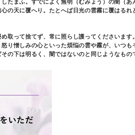
）したまふ。すでによく無明（むみょう）の闇（あ
信心の天に覆へり。たとへば日光の雲霧に覆はるれ
摂め取って捨てず、常に照らし護ってくださいます
、怒り憎しみの心といった煩悩の雲や霧が、いつも
ばその下は明るく、闇ではないのと同じようなもの