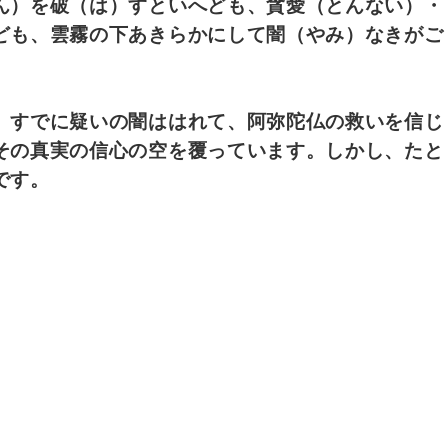
ん）を破（は）すといへども、貪愛（とんない）・
ども、雲霧の下あきらかにして闇（やみ）なきがご
。すでに疑いの闇ははれて、阿弥陀仏の救いを信じ
その真実の信心の空を覆っています。しかし、たと
です。