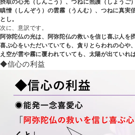
摂取の心光（しんこう）、つねに照護（しょうご
瞋憎（しんぞう）の雲霧（うんむ）、つねに真実
とし。
次に、意訳です。
阿弥陀仏の光は、阿弥陀仏の救いを信じ喜ぶ人を
喜ぶ心をいただいていても、貪りとらわれの心や
え空が雲や霧に覆われていても、太陽が出ていれ
◆信心の利益