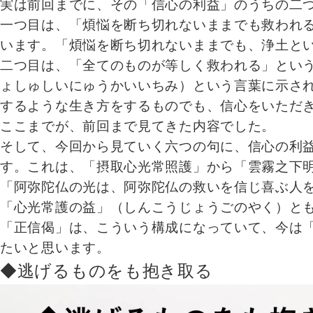
実は前回までに、その「信心の利益」のうちの二
一つ目は、「煩悩を断ち切れないままでも救われ
います。「煩悩を断ち切れないままでも、浄土と
二つ目は、「全てのものが等しく救われる」とい
ょしゅしいにゅうかいいちみ）という言葉に示さ
するような生き方をするものでも、信心をいただ
ここまでが、前回まで見てきた内容でした。
そして、今回から見ていく六つの句に、信心の利
す。これは、「摂取心光常照護」から「雲霧之下
「阿弥陀仏の光は、阿弥陀仏の救いを信じ喜ぶ人
「心光常護の益」（しんこうじょうごのやく）と
「正信偈」は、こういう構成になっていて、今は
たいと思います。
◆逃げるものをも抱き取る