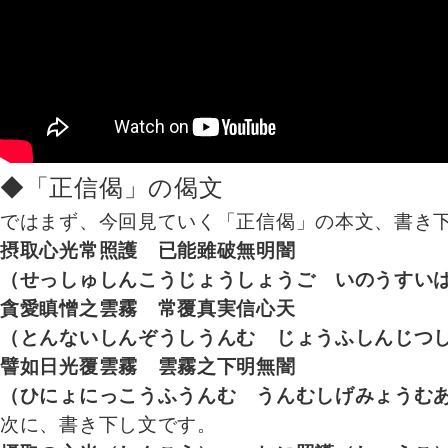
◆「正信偈」の偈文
ではまず、今回見ていく「正信偈」の本文、書き
摂取心光常照護 已能雖破無明闇
（せっしゅしんこうじょうしょうご いのうすい
貪愛瞋憎之雲霧 常覆真実信心天
（とんないしんぞうしうんむ じょうふしんじつ
譬如日光覆雲霧 雲霧之下明無闇
（ひにょにっこうふうんむ うんむしげみょうむ
次に、書き下し文です。