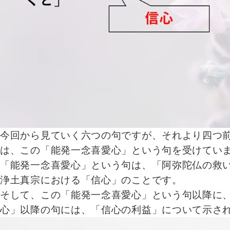
今回から見ていく六つの句ですが、それより四つ
は、この「能発一念喜愛心」という句を受けてい
「能発一念喜愛心」という句は、「阿弥陀仏の救
浄土真宗における「信心」のことです。
そして、この「能発一念喜愛心」という句以降に
心」以降の句には、「信心の利益」について示さ