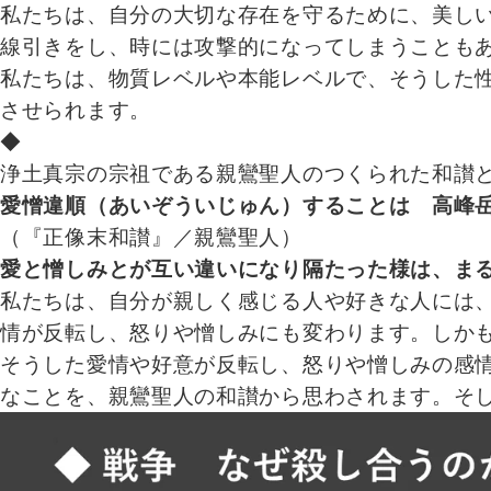
私たちは、自分の大切な存在を守るために、美し
線引きをし、時には攻撃的になってしまうことも
私たちは、物質レベルや本能レベルで、そうした
させられます。
◆
浄土真宗の宗祖である親鸞聖人のつくられた和讃
愛憎違順（あいぞういじゅん）することは 高峰
（『正像末和讃』／親鸞聖人）
愛と憎しみとが互い違いになり隔たった様は、ま
私たちは、自分が親しく感じる人や好きな人には
情が反転し、怒りや憎しみにも変わります。しか
そうした愛情や好意が反転し、怒りや憎しみの感
なことを、親鸞聖人の和讃から思わされます。そ