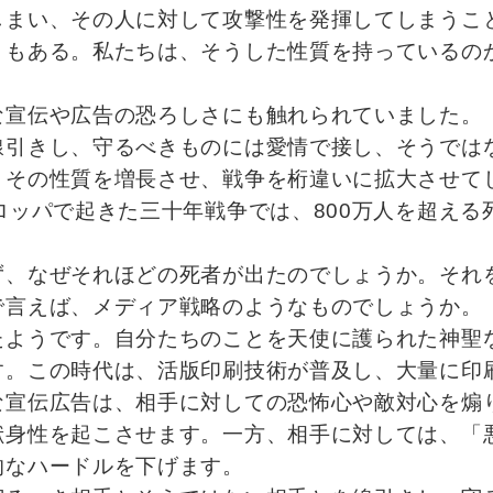
しまい、その人に対して攻撃性を発揮してしまうこ
ともある。私たちは、そうした性質を持っているの
な宣伝や広告の恐ろしさにも触れられていました。
線引きし、守るべきものには愛情で接し、そうでは
、その性質を増長させ、戦争を桁違いに拡大させて
ロッパで起きた三十年戦争では、800万人を超え
ず、なぜそれほどの死者が出たのでしょうか。それ
で言えば、メディア戦略のようなものでしょうか。
たようです。自分たちのことを天使に護られた神聖
す。この時代は、活版印刷技術が普及し、大量に印
な宣伝広告は、相手に対しての恐怖心や敵対心を煽
献身性を起こさせます。一方、相手に対しては、「
的なハードルを下げます。