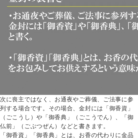
次に喪主ではなく、お通夜やご葬儀、ご法事に参
列する場合です。その場合、金封には「御香資」
（ごこうし）や「御香典」（ごこうでん）、「御
仏前」（ごぶつぜん）などと書きます。
「御香資」「御香典」とは、お香の代わりに金品