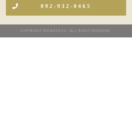
092-932-0465
COPYRIGHT SHINGYOUJI. ALL RIGHT RESERVED.