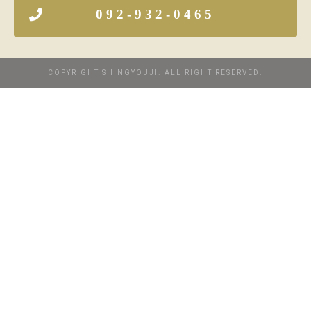
092-932-0465
COPYRIGHT SHINGYOUJI. ALL RIGHT RESERVED.