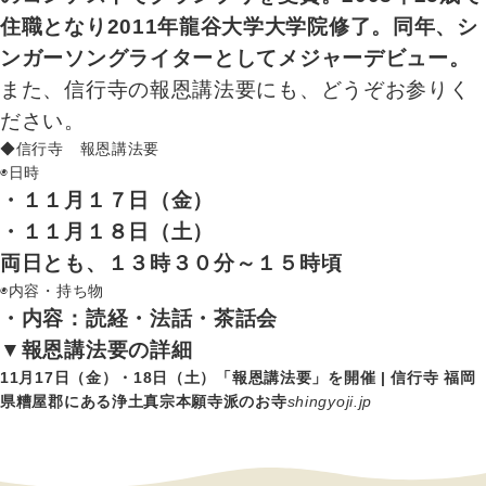
住職となり2011年龍谷大学大学院修了。同年、シ
ンガーソングライターとしてメジャーデビュー。
また、信行寺の報恩講法要にも、どうぞお参りく
ださい。
◆信行寺 報恩講法要
◉日時
・１１月１７日（金）
・１１月１８日（土）
両日とも、１３時３０分～１５時頃
◉内容・持ち物
・内容：読経・法話・茶話会
▼報恩講法要の詳細
11月17日（金）・18日（土）「報恩講法要」を開催 | 信行寺 福岡
県糟屋郡にある浄土真宗本願寺派のお寺
shingyoji.jp