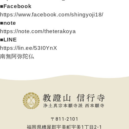
■Facebook
https://www.facebook.com/shingyoji18/
■note
https://note.com/theterakoya
■LINE
https://lin.ee/53I0YnX
南無阿弥陀仏
〒811-2101
福岡県糟屋郡宇美町宇美1丁目2-1