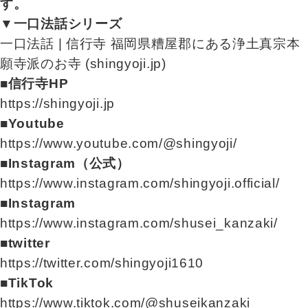
す。
▼一口法話シリーズ
一口法話 | 信行寺 福岡県糟屋郡にある浄土真宗本
願寺派のお寺 (shingyoji.jp)
■信行寺HP
https://shingyoji.jp
■Youtube
https://www.youtube.com/@shingyoji/
■Instagram（公式）
https://www.instagram.com/shingyoji.official/
■Instagram
https://www.instagram.com/shusei_kanzaki/
■twitter
https://twitter.com/shingyoji1610
■TikTok
https://www.tiktok.com/@shuseikanzaki