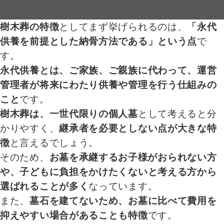
樹木葬の特徴
としてまず挙げられるのは、
「永代
供養を前提とした納骨方法である」という点
で
す。
永代供養とは、ご家族、ご親族に代わって、運営
管理者が将来にわたり供養や管理を行う仕組みの
こと
です。
樹木葬は、一世代限りの個人墓
として考えると分
かりやすく、
継承者を必要としない点が大きな特
徴
と言えるでしょう。
そのため、
お墓を承継するお子様がおられない方
や、子どもに負担をかけたくないと考える方から
選ばれることが多く
なっています。
また、
墓石を建てないため、お墓に比べて費用を
抑えやすい場合があることも特徴
です。