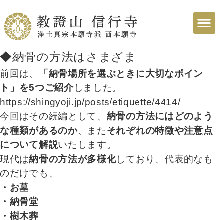
◆納骨の方法はさまざま
前回は、
「納骨場所を選ぶときに大切なポイン
ト」を5つご紹介
しました。
https://shingyoji.jp/posts/etiquette/4414/
今回はその続編として、
納骨の方法にはどのよう
な種類があるのか
、また
それぞれの特徴や注意点
について解説
いたします。
現代は
納骨の方法が多様化
しており、代表的なも
のだけでも、
・お墓
・納骨堂
・樹木葬