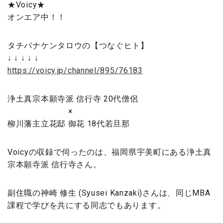
★Voicy★
オンエア中！！
タチバナケンタロウの【つなぐヒト】
↓ ↓ ↓ ↓ ↓
https://voicy.jp/channel/895/76183
浄土真宗本願寺派 信行寺 20代僧侶
×
柳川藩主立花邸 御花 18代若旦那
Voicyの収録で伺ったのは、福岡県宇美町にある浄土真
宗本願寺派 信行寺さん。
副住職の神崎 修生 (Syusei Kanzaki)さんは、同じMBA
課程で学びを共にする同志でもあります。