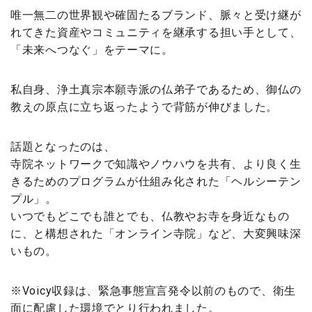
唯一無二の世界観や確固たるブランド、脈々と受け継が
れてきた資産やコミュニティを継承する担い手として、
「未来へつなぐ」をテーマに。
私自身、浄土真宗本願寺派の仏弟子であるため、御仏の
教えの原点に立ち返ったようで背筋が伸びました。
話題となったのは、
寺院ネットワークで知識やノウハウを共有、より良く生
きるためのプログラムが仕組み化された「ヘルシーテン
プル」。
いつでもどこでも誰とでも、仏教やお寺を身近なもの
に、と構想された「オンライン寺院」など、大変興味深
いもの。
※Voicy収録は、緊急事態宣言発令以前のもので、衛生
面に配慮した環境でとり行われました。