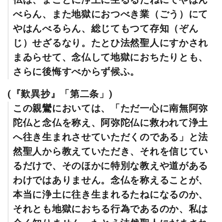
べらん、また地獄におつべき業（ごう）にて
やはんべるらん、総じてもつて存知（ぞん
じ）せざるなり。たとひ法然聖人にすかされ
まゐらせて、念仏して地獄におちたりとも、
さらに後悔すべからず候ふ。
(『歎異抄』「第二条」)
この親鸞においては、「ただ一心に南無阿弥
陀仏と念仏を称え、阿弥陀仏に救われて浄土
へ往き生まれさせていただくのである」と法
然聖人から教えていただき、それを信じてい
るだけで、そのほかに特別な教えや道がある
わけではありません。念仏を称えることが、
本当に浄土に往き生まれるたねになるのか、
それとも地獄におちる行為であるのか、私は