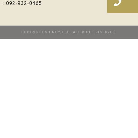
L：092-932-0465
COPYRIGHT SHINGYOUJI. ALL RIGHT RESERVED.