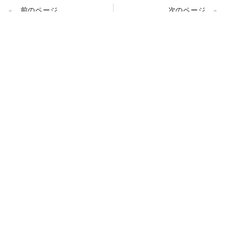
前のページ
次のページ
【仏事作法解説】お盆のお供物（浄土真宗本願寺派）
8月20日（土）夏のキッズサンガ（子ども会）開催中止のお知らせ
〒811-2101
福岡県糟屋郡宇美町宇美1丁目2-1
TEL：092-932-0465