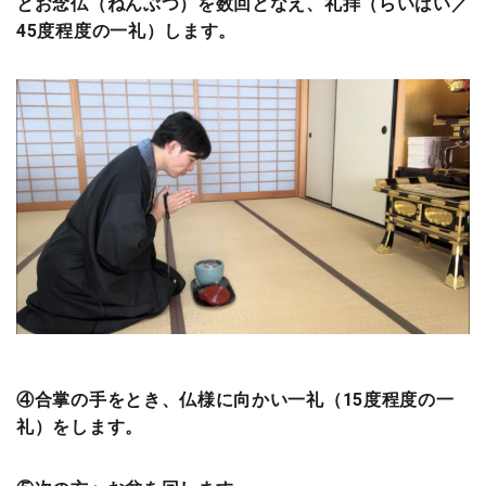
とお念仏（ねんぶつ）を数回となえ、礼拝（らいはい／
45度程度の一礼）します。
④合掌の手をとき、仏様に向かい一礼（15度程度の一
礼）をします。