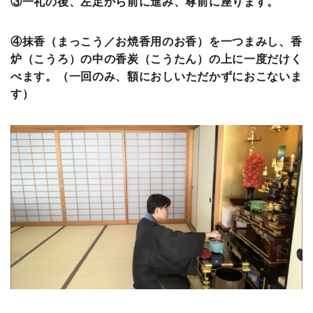
③一礼の後、左足から前に進み、尊前に座ります。
④抹香（まっこう／お焼香用のお香）を一つまみし、香
炉（こうろ）の中の香炭（こうたん）の上に一度だけく
べます。
（一回のみ、額におしいただかずにおこないま
す）