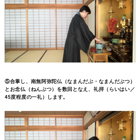
⑤合掌し、南無阿弥陀仏（なまんだぶ・なまんだぶつ）
とお念仏（ねんぶつ）を数回となえ、礼拝（らいはい／
45度程度の一礼）します。