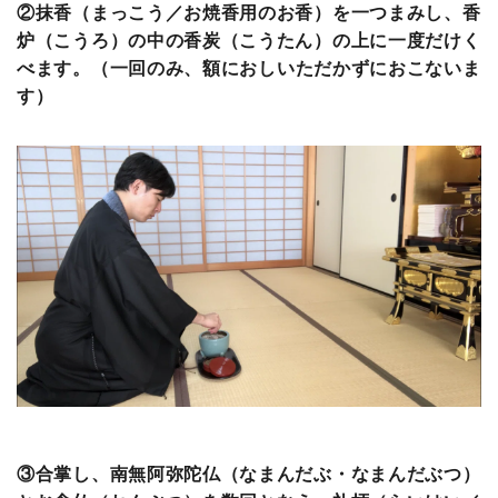
②抹香（まっこう／お焼香用のお香）を一つまみし、香
炉（こうろ）の中の香炭（こうたん）の上に一度だけく
べます。
（一回のみ、額におしいただかずにおこないま
す）
③合掌し、南無阿弥陀仏（なまんだぶ・なまんだぶつ）