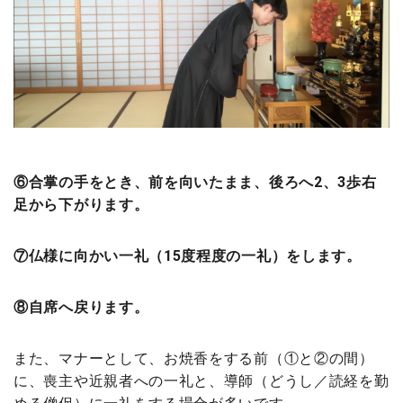
⑥合掌の手をとき、前を向いたまま、後ろへ2、3歩右
足から下がります。
⑦仏様に向かい一礼（15度程度の一礼）をします。
⑧自席へ戻ります。
また、マナーとして、お焼香をする前（①と②の間）
に、喪主や近親者への一礼と、導師（どうし／読経を勤