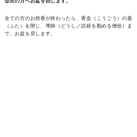
⑤次の方へお盆を回します。
全ての方のお焼香が終わったら、香盒（こうごう）の蓋
（ふた）を閉じ、導師（どうし／読経を勤める僧侶）ま
で、お盆を戻します。
◆お焼香に関するQ＆A
ここから、分かりづらい部分についても解説致します。
◎合掌の仕方が分かりません。