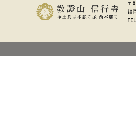
〒8
福
TE