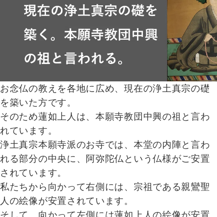
お念仏の教えを各地に広め、現在の浄土真宗の礎
を築いた方です。
そのため蓮如上人は、本願寺教団中興の祖と言わ
れています。
浄土真宗本願寺派のお寺では、本堂の内陣と言わ
れる部分の中央に、阿弥陀仏という仏様がご安置
されています。
私たちから向かって右側には、宗祖である親鸞聖
人の絵像が安置されています。
そして、向かって左側には蓮如上人の絵像が安置