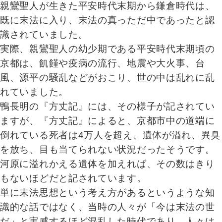
親鸞聖人が生きた平安時代末期から鎌倉時代は、
既に末法に入り、末法の真っただ中であったと認
識されていました。
実際、親鸞聖人の幼少期である平安時代末期頃の
京都は、飢饉や疫病の流行、地震や大火事、台
風、源平の騒乱などがおこり、世の中は乱れに乱
れていました。
鴨長明の『方丈記』には、その様子が記されてい
ますが、『方丈記』によると、京都市中の道端に
倒れている死者は4万人を超え、遺体が溢れ、異臭
を放ち、目も当てられない状況だったそうです。
河原に溢れかえる遺体を加えれば、その数はきり
もないほどだと記されています。
単に末法思想という考え方があるというような知
識的な話ではなく、当時の人々が「今は末法の世
だ」と実感するほど混乱した時代であり、人々は