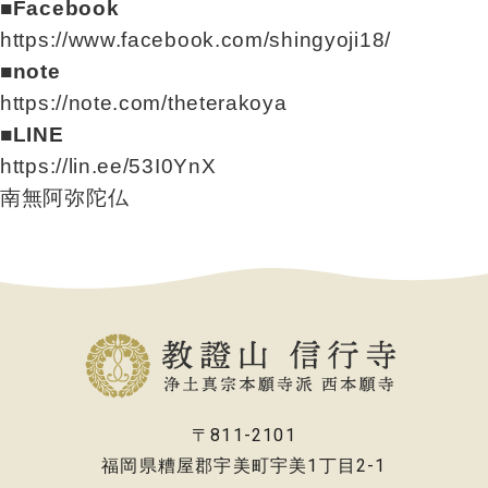
■Facebook
https://www.facebook.com/shingyoji18/
■note
https://note.com/theterakoya
■LINE
https://lin.ee/53I0YnX
南無阿弥陀仏
〒811-2101
福岡県糟屋郡宇美町宇美1丁目2-1