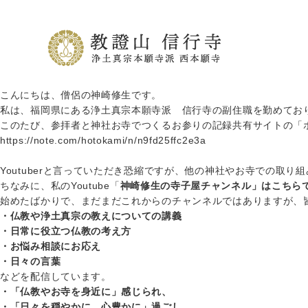
こんにちは、僧侶の神崎修生です。
私は、福岡県にある浄土真宗本願寺派 信行寺の副住職を勤めてお
このたび、参拝者と神社お寺でつくるお参りの記録共有サイトの「ホト
https://note.com/hotokami/n/n9fd25ffc2e3a
Youtuberと言っていただき恐縮ですが、他の神社やお寺での取
ちなみに、私のYoutube「
神崎修生の寺子屋チャンネル」
はこちら
始めたばかりで、まだまだこれからのチャンネルではありますが、
・仏教や浄土真宗の教えについての講義
・日常に役立つ仏教の考え方
・お悩み相談にお応え
・日々の言葉
などを配信しています。
・「仏教やお寺を身近に」感じられ、
・「日々を穏やかに、心豊かに」過ごし、