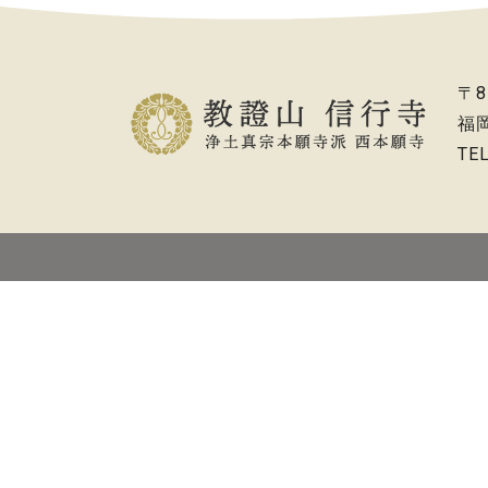
〒8
福
TE