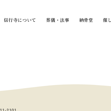
信行寺について
葬儀・法事
納骨堂
催
11-2101